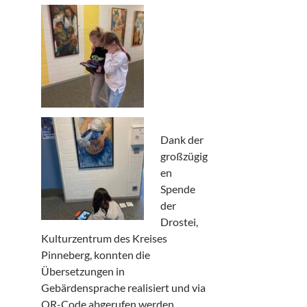
Dank der
großzügig
en
Spende
der
Drostei,
Kulturzentrum des Kreises
Pinneberg, konnten die
Übersetzungen in
Gebärdensprache realisiert und via
QR-Code abgerufen werden.