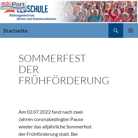
Zum
Inhalt
springen
Suchen
Startseite
PRIMÄR
MENÜ
SOMMERFEST
DER
FRÜHFÖRDERUNG
Am 02.07.2022 fand nach zwei
Jahren coronabedingter Pause
wieder das alljährliche Sommerfest
der Frühförderung statt. Bei