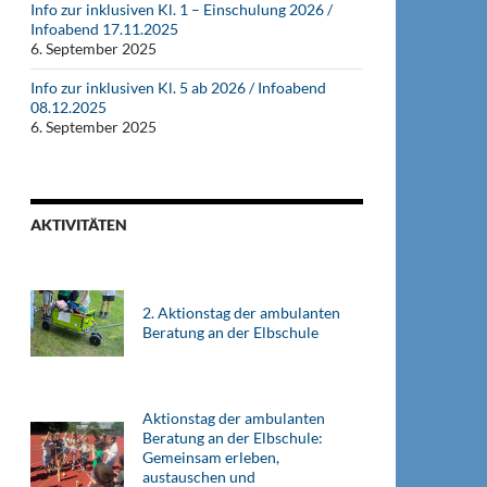
Info zur inklusiven Kl. 1 – Einschulung 2026 /
Infoabend 17.11.2025
6. September 2025
Info zur inklusiven Kl. 5 ab 2026 / Infoabend
08.12.2025
6. September 2025
AKTIVITÄTEN
2. Aktionstag der ambulanten
Beratung an der Elbschule
Aktionstag der ambulanten
Beratung an der Elbschule:
Gemeinsam erleben,
austauschen und