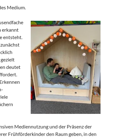
ndes Medium.
ausendfache
n erkannt
 entsteht.
 zunächst
cklich
gezielt
gen deutet
fordert.
 Erkennen
n-
iele
üchern
tensiven Mediennutzung und der Präsenz der
rer Frühförderkinder den Raum geben, in den