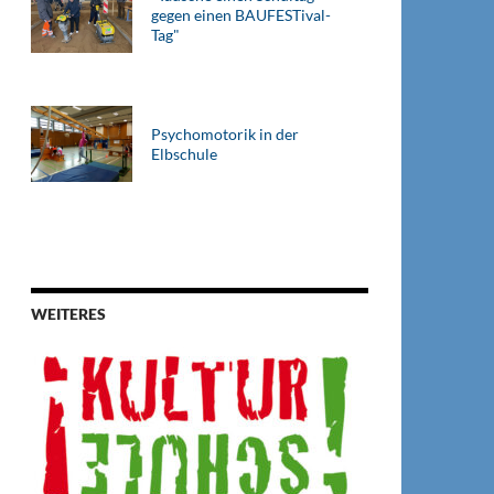
gegen einen BAUFESTival-
Tag"
Psychomotorik in der
Elbschule
WEITERES