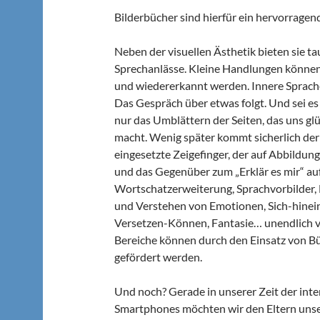
Bilderbücher sind hierfür ein hervorrage
Neben der visuellen Ästhetik bieten sie t
Sprechanlässe. Kleine Handlungen könne
und wiedererkannt werden. Innere Sprache
Das Gespräch über etwas folgt. Und sei es
nur das Umblättern der Seiten, das uns glü
macht. Wenig später kommt sicherlich der 
eingesetzte Zeigefinger, der auf Abbildun
und das Gegenüber zum „Erklär es mir“ auf
Wortschatzerweiterung, Sprachvorbilder,
und Verstehen von Emotionen, Sich-hinei
Versetzen-Können, Fantasie… unendlich v
Bereiche können durch den Einsatz von B
gefördert werden.
Und noch? Gerade in unserer Zeit der in
Smartphones möchten wir den Eltern unse