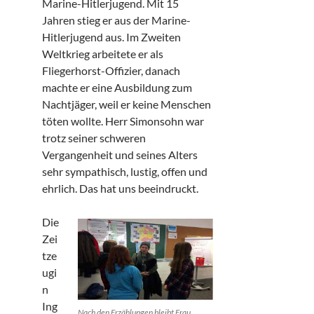
Marine-Hitlerjugend. Mit 15
Jahren stieg er aus der Marine-
Hitlerjugend aus. Im Zweiten
Weltkrieg arbeitete er als
Fliegerhorst-Offizier, danach
machte er eine Ausbildung zum
Nachtjäger, weil er keine Menschen
töten wollte. Herr Simonsohn war
trotz seiner schweren
Vergangenheit und seines Alters
sehr sympathisch, lustig, offen und
ehrlich. Das hat uns beeindruckt.
Die
Zei
tze
ugi
n
Ing
Nach den Erzählungen bleibt Frau