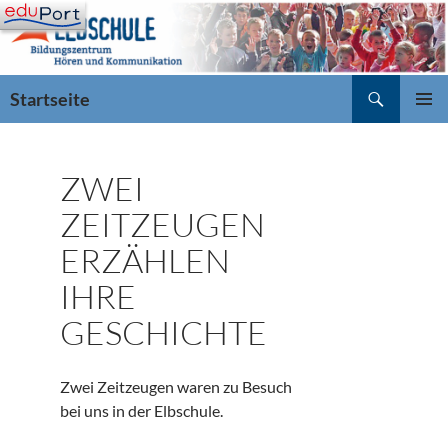
Zum
Inhalt
springen
Suchen
Startseite
PRIMÄR
MENÜ
ZWEI
ZEITZEUGEN
ERZÄHLEN
IHRE
GESCHICHTE
Zwei Zeitzeugen waren zu Besuch
bei uns in der Elbschule.