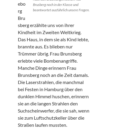
ebo
Brusberg noch in der Klasse und
beantwortet ausführlich unsere Fragen.
rg
Bru
sberg erzählte uns von ihrer
Kindheit im Zweiten Weltkrieg.
Das Haus, in dem sie als Kind lebte,
brannte aus. Es blieben nur
Trümmer übrig. Frau Brunsberg
erlebte viele Bombenangriffe.
Manche Dinge erinnern Frau
Brunsberg noch an die Zeit damals.
Die Laserstrahlen, die manchmal
bei Festen in Hamburg über den
dunklen Himmel huschen, erinnern
sie an die langen Strahlen den
Suchscheinwerfer, die sie sah, wenn
sie zum Luftschutzkeller über die
Straßen laufen mussten.